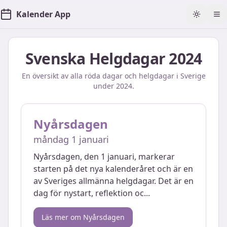
Kalender App
Toggle t
Öp
Svenska Helgdagar
2024
En översikt av alla röda dagar och helgdagar i Sverige
under
2024
.
Nyårsdagen
måndag 1 januari
Nyårsdagen, den 1 januari, markerar
starten på det nya kalenderåret och är en
av Sveriges allmänna helgdagar. Det är en
dag för nystart, reflektion oc
...
Läs mer om
Nyårsdagen