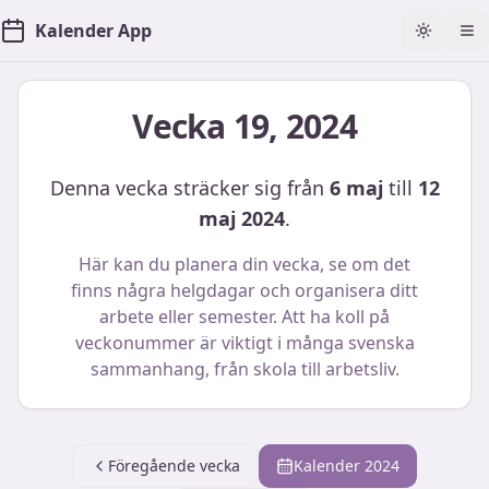
Kalender App
Toggle t
Öp
Vecka
19
,
2024
Denna vecka sträcker sig från
6 maj
till
12
maj 2024
.
Här kan du planera din vecka, se om det
finns några helgdagar och organisera ditt
arbete eller semester. Att ha koll på
veckonummer är viktigt i många svenska
sammanhang, från skola till arbetsliv.
Föregående vecka
Kalender
2024