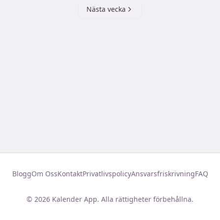
Nästa vecka
Blogg
Om Oss
Kontakt
Privatlivspolicy
Ansvarsfriskrivning
FAQ
©
2026
Kalender App. Alla rättigheter förbehållna.