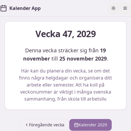
Kalender App
Toggle t
Öp
Vecka
47
,
2029
Denna vecka sträcker sig från
19
november
till
25 november 2029
.
Här kan du planera din vecka, se om det
finns några helgdagar och organisera ditt
arbete eller semester. Att ha koll på
veckonummer är viktigt i många svenska
sammanhang, från skola till arbetsliv.
Föregående vecka
Kalender
2029