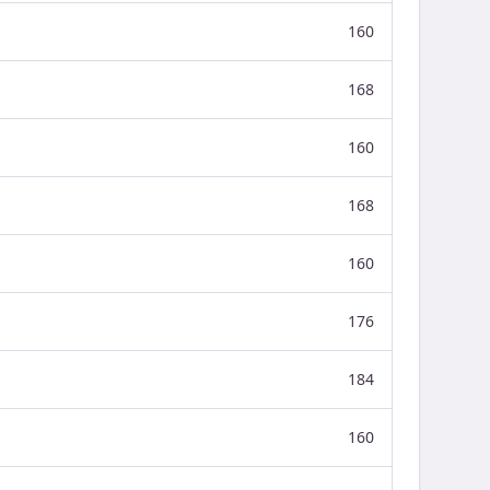
160
168
160
168
160
176
184
160