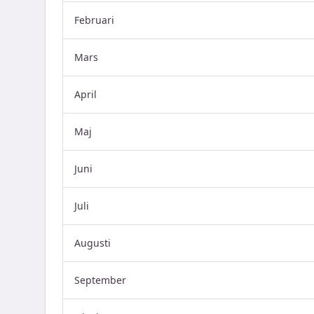
Februari
Mars
April
Maj
Juni
Juli
Augusti
September