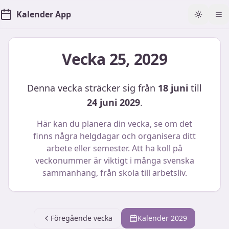
Kalender App
Toggle t
Öp
Vecka
25
,
2029
Denna vecka sträcker sig från
18 juni
till
24 juni 2029
.
Här kan du planera din vecka, se om det
finns några helgdagar och organisera ditt
arbete eller semester. Att ha koll på
veckonummer är viktigt i många svenska
sammanhang, från skola till arbetsliv.
Föregående vecka
Kalender
2029