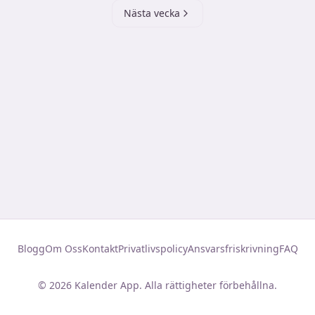
Nästa vecka
Blogg
Om Oss
Kontakt
Privatlivspolicy
Ansvarsfriskrivning
FAQ
©
2026
Kalender App. Alla rättigheter förbehållna.