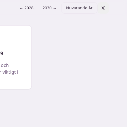
←
2028
2030
→
Nuvarande År
Toggle them
29
.
 och
viktigt i