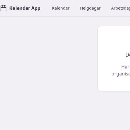
Kalender App
Kalender
Helgdagar
Arbetsda
D
Här
organise