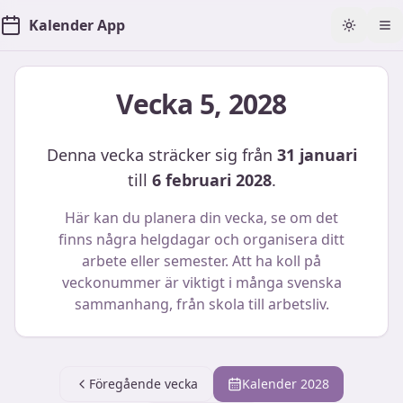
Kalender App
Toggle t
Öp
Vecka
5
,
2028
Denna vecka sträcker sig från
31 januari
till
6 februari 2028
.
Här kan du planera din vecka, se om det
finns några helgdagar och organisera ditt
arbete eller semester. Att ha koll på
veckonummer är viktigt i många svenska
sammanhang, från skola till arbetsliv.
Föregående vecka
Kalender
2028