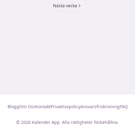
Nästa vecka
Blogg
Om Oss
Kontakt
Privatlivspolicy
Ansvarsfriskrivning
FAQ
©
2026
Kalender App. Alla rättigheter förbehållna.