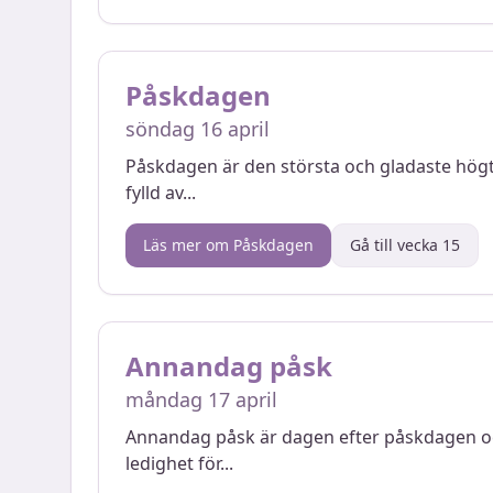
Påskdagen
söndag 16 april
Påskdagen är den största och gladaste högti
fylld av
...
Läs mer om
Påskdagen
Gå till vecka
15
Annandag påsk
måndag 17 april
Annandag påsk är dagen efter påskdagen och
ledighet för
...