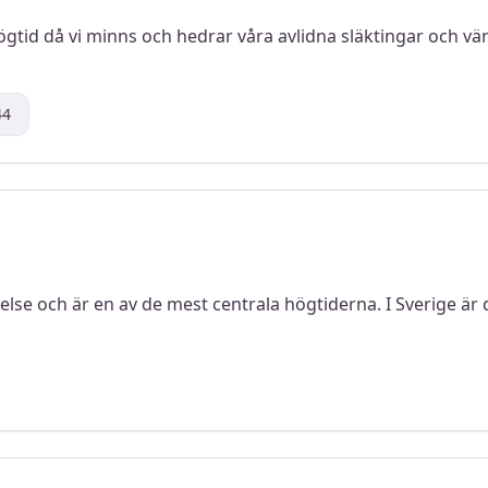
ögtid då vi minns och hedrar våra avlidna släktingar och vän
44
delse och är en av de mest centrala högtiderna. I Sverige är