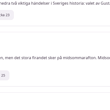
 hedra två viktiga händelser i Sveriges historia: valet av Gu
ecka
23
n, men det stora firandet sker på midsommarafton. Midso
a
25