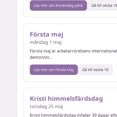
Läs mer om
Annandag påsk
Gå till vecka
1
Första maj
måndag 1 maj
Första maj är arbetarrörelsens internatione
demonstr
...
Läs mer om
Första maj
Gå till vecka
18
Kristi himmelsfärdsdag
torsdag 25 maj
Kristi himmelsfärdsdag infaller 39 dagar efte