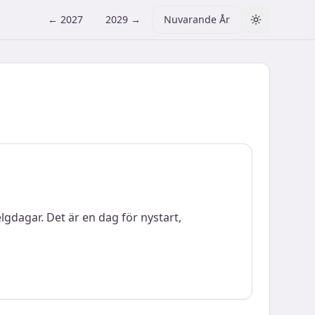
←
2027
2029
→
Nuvarande År
Toggle them
gdagar. Det är en dag för nystart,