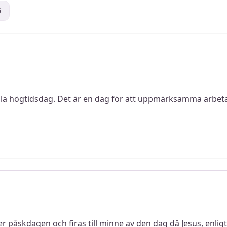
6
lla högtidsdag. Det är en dag för att uppmärksamma arbeta
r påskdagen och firas till minne av den dag då Jesus, enligt B