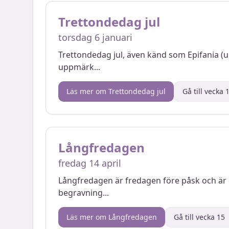
Trettondedag jul
torsdag 6 januari
Trettondedag jul, även känd som Epifania (u
uppmärk
...
Läs mer om
Trettondedag jul
Gå till vecka
Långfredagen
fredag 14 april
Långfredagen är fredagen före påsk och är 
begravning
...
Läs mer om
Långfredagen
Gå till vecka
15