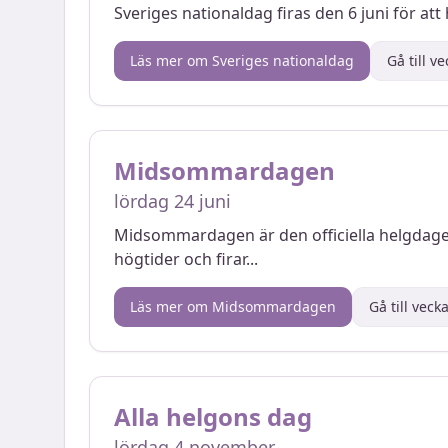
Sveriges nationaldag firas den 6 juni för att
Läs mer om
Sveriges nationaldag
Gå till v
Midsommardagen
lördag 24 juni
Midsommardagen är den officiella helgdage
högtider och firar
...
Läs mer om
Midsommardagen
Gå till veck
Alla helgons dag
lördag 4 november