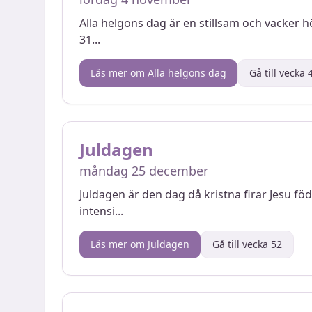
Alla helgons dag är en stillsam och vacker h
31
...
Läs mer om
Alla helgons dag
Gå till vecka
Juldagen
måndag 25 december
Juldagen är den dag då kristna firar Jesu fö
intensi
...
Läs mer om
Juldagen
Gå till vecka
52