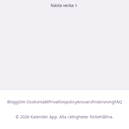
Nästa vecka
Blogg
Om Oss
Kontakt
Privatlivspolicy
Ansvarsfriskrivning
FAQ
©
2026
Kalender App. Alla rättigheter förbehållna.