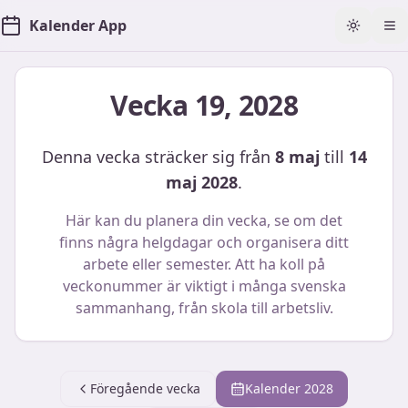
Kalender App
Toggle t
Öp
Vecka
19
,
2028
Denna vecka sträcker sig från
8 maj
till
14
maj 2028
.
Här kan du planera din vecka, se om det
finns några helgdagar och organisera ditt
arbete eller semester. Att ha koll på
veckonummer är viktigt i många svenska
sammanhang, från skola till arbetsliv.
Föregående vecka
Kalender
2028