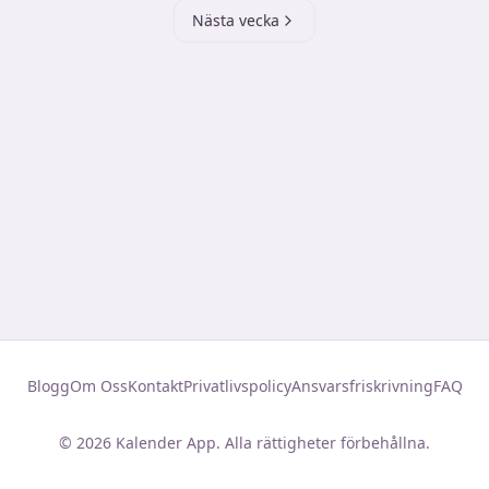
Nästa vecka
Blogg
Om Oss
Kontakt
Privatlivspolicy
Ansvarsfriskrivning
FAQ
©
2026
Kalender App. Alla rättigheter förbehållna.