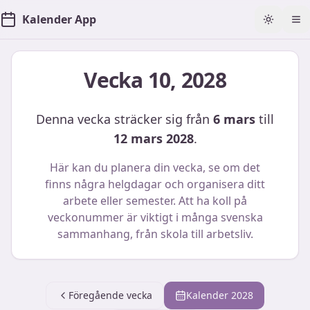
Kalender App
Toggle t
Öp
Vecka
10
,
2028
Denna vecka sträcker sig från
6 mars
till
12 mars 2028
.
Här kan du planera din vecka, se om det
finns några helgdagar och organisera ditt
arbete eller semester. Att ha koll på
veckonummer är viktigt i många svenska
sammanhang, från skola till arbetsliv.
Föregående vecka
Kalender
2028