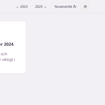
←
2023
2025
→
Nuvarande År
Toggle them
r 2024
.
 och
viktigt i