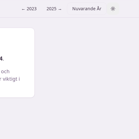
←
2023
2025
→
Nuvarande År
Toggle them
4
.
 och
viktigt i