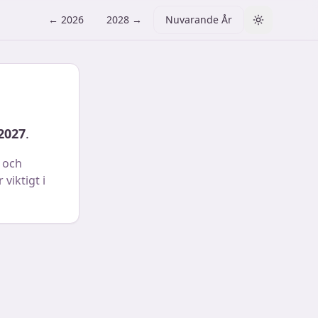
←
2026
2028
→
Nuvarande År
Toggle them
2027
.
 och
viktigt i