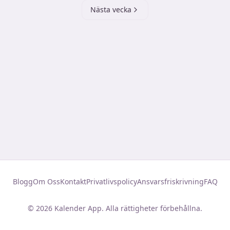
Nästa vecka
Blogg
Om Oss
Kontakt
Privatlivspolicy
Ansvarsfriskrivning
FAQ
©
2026
Kalender App. Alla rättigheter förbehållna.