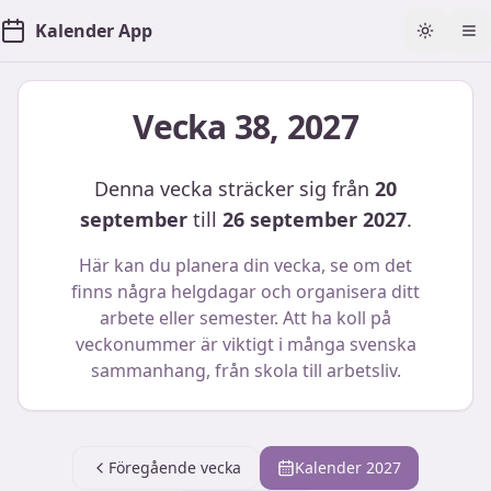
Kalender App
Toggle t
Öp
Vecka
38
,
2027
Denna vecka sträcker sig från
20
september
till
26 september 2027
.
Här kan du planera din vecka, se om det
finns några helgdagar och organisera ditt
arbete eller semester. Att ha koll på
veckonummer är viktigt i många svenska
sammanhang, från skola till arbetsliv.
Föregående vecka
Kalender
2027