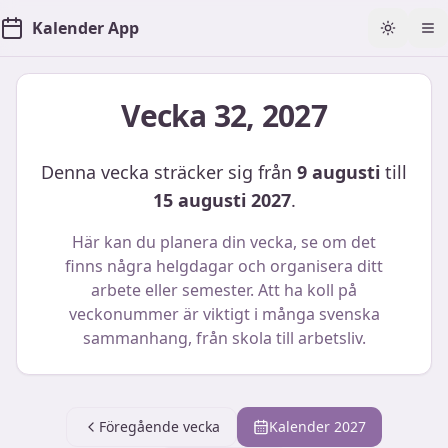
Kalender App
Toggle t
Öp
Vecka
32
,
2027
Denna vecka sträcker sig från
9 augusti
till
15 augusti 2027
.
Här kan du planera din vecka, se om det
finns några helgdagar och organisera ditt
arbete eller semester. Att ha koll på
veckonummer är viktigt i många svenska
sammanhang, från skola till arbetsliv.
Föregående vecka
Kalender
2027