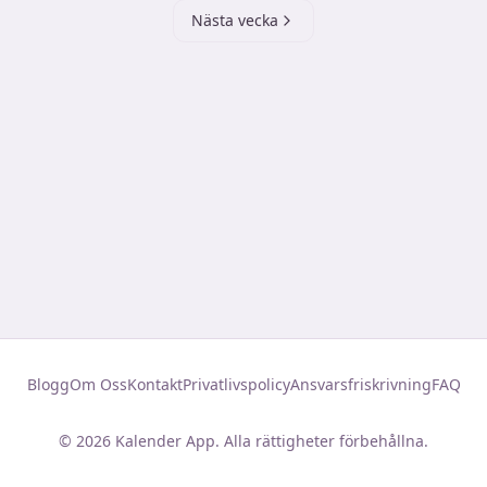
Nästa vecka
Blogg
Om Oss
Kontakt
Privatlivspolicy
Ansvarsfriskrivning
FAQ
©
2026
Kalender App. Alla rättigheter förbehållna.