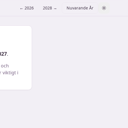
←
2026
2028
→
Nuvarande År
Toggle them
027
.
 och
viktigt i