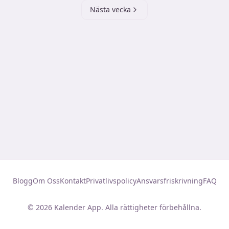
Nästa vecka
Blogg
Om Oss
Kontakt
Privatlivspolicy
Ansvarsfriskrivning
FAQ
©
2026
Kalender App. Alla rättigheter förbehållna.