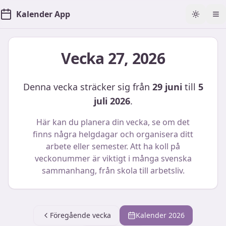
Kalender App
Toggle t
Öp
Vecka
27
,
2026
Denna vecka sträcker sig från
29 juni
till
5
juli 2026
.
Här kan du planera din vecka, se om det
finns några helgdagar och organisera ditt
arbete eller semester. Att ha koll på
veckonummer är viktigt i många svenska
sammanhang, från skola till arbetsliv.
Föregående vecka
Kalender
2026