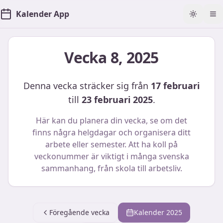
Kalender App
Toggle t
Öp
Vecka
8
,
2025
Denna vecka sträcker sig från
17 februari
till
23 februari 2025
.
Här kan du planera din vecka, se om det
finns några helgdagar och organisera ditt
arbete eller semester. Att ha koll på
veckonummer är viktigt i många svenska
sammanhang, från skola till arbetsliv.
Föregående vecka
Kalender
2025