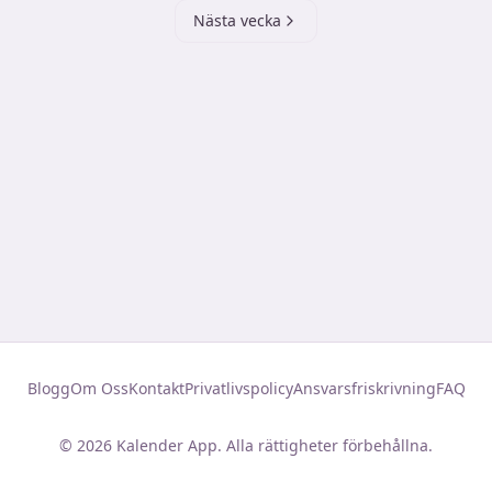
Nästa vecka
Blogg
Om Oss
Kontakt
Privatlivspolicy
Ansvarsfriskrivning
FAQ
©
2026
Kalender App. Alla rättigheter förbehållna.