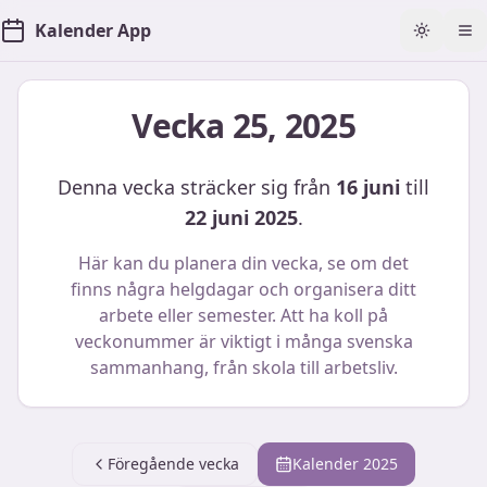
Kalender App
Toggle t
Öp
Vecka
25
,
2025
Denna vecka sträcker sig från
16 juni
till
22 juni 2025
.
Här kan du planera din vecka, se om det
finns några helgdagar och organisera ditt
arbete eller semester. Att ha koll på
veckonummer är viktigt i många svenska
sammanhang, från skola till arbetsliv.
Föregående vecka
Kalender
2025