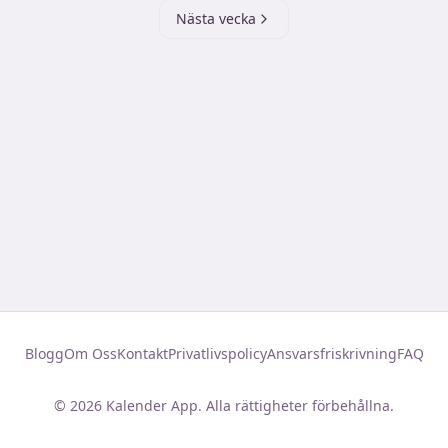
Nästa vecka
Blogg
Om Oss
Kontakt
Privatlivspolicy
Ansvarsfriskrivning
FAQ
©
2026
Kalender App. Alla rättigheter förbehållna.